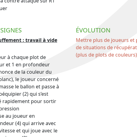
la contre attaque sur R1
quer
SIGNES
ÉVOLUTION
ffement : travail à vide
Mettre plus de joueurs et 
de situations de récupéra
(plus de plots de couleurs)
eur à chaque plot de
ur et 1 en profondeur
nnonce de la couleur du
(blanc), le joueur concerné
amasse le ballon et passe à
oéquipier (2) qui s’est
é rapidement pour sortir
 pression
sse au joueur en
ndeur (4) qui arrive avec
vitesse et qui joue avec le