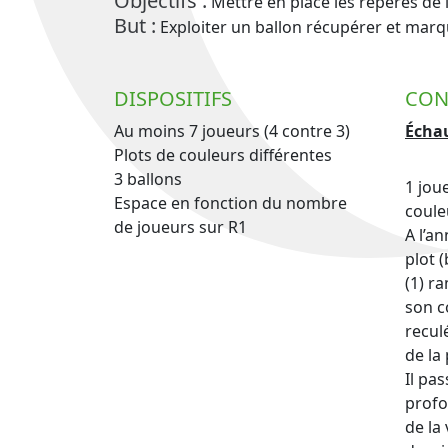
Objectifs :
Mettre en place les repères de 
But :
Exploiter un ballon récupérer et mar
DISPOSITIFS
CON
Au moins 7 joueurs (4 contre 3)
Échau
Plots de couleurs différentes
3 ballons
1 jou
Espace en fonction du nombre
coule
de joueurs sur R1
A l’a
plot 
(1) r
son c
recul
de la
Il pa
profo
de la 