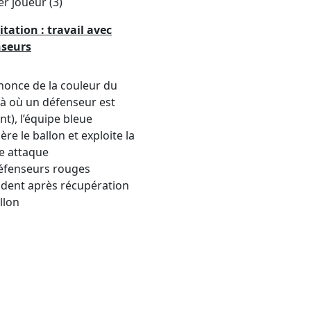
er joueur (3)
itation : travail avec
nseurs
nnonce de la couleur du
(là où un défenseur est
nt), l’équipe bleue
ère le ballon et exploite la
e attaque
éfenseurs rouges
dent après récupération
llon