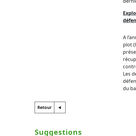
derni
Explo
défe
A l’a
plot 
prése
récup
contr
Les d
défen
du ba
Retour
Suggestions