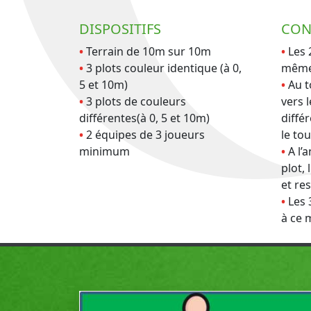
DISPOSITIFS
CON
Terrain de 10m sur 10m
Les 
3 plots couleur identique (à 0,
même
5 et 10m)
Au t
3 plots de couleurs
vers 
différentes(à 0, 5 et 10m)
diffé
2 équipes de 3 joueurs
le to
minimum
A l’
plot,
et res
Les 
à ce