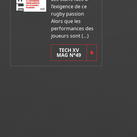
l’exigence de ce
rugby passion
Alors que les
performances des
joueurs sont (…)
TECH XV
MAG N°49