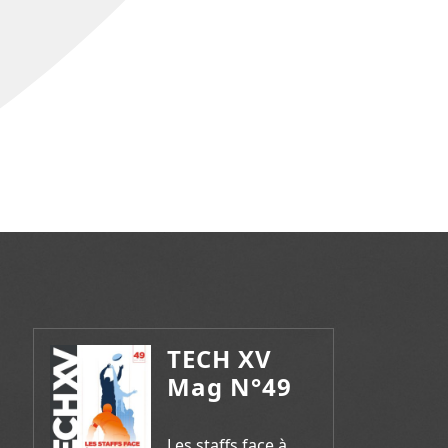
TECH XV
Mag N°49
Les staffs face à