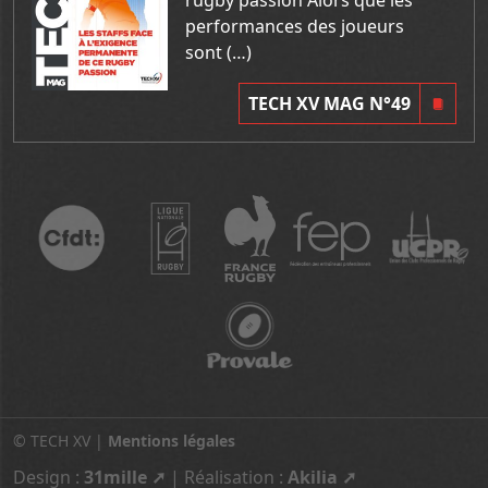
performances des joueurs
sont (…)
TECH XV MAG N°49
© TECH XV |
Mentions légales
Design :
31mille
| Réalisation :
Akilia